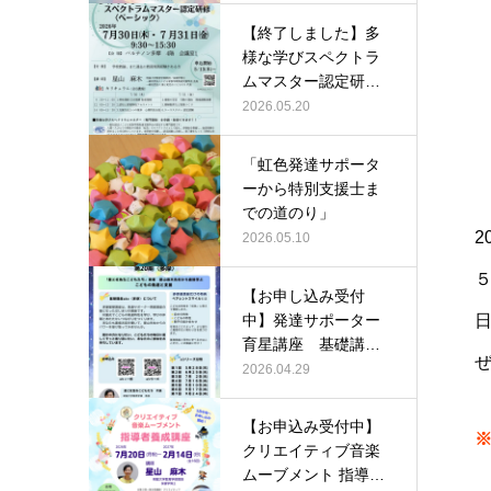
【終了しました】多
様な学びスペクトラ
ムマスター認定研修
【ベーシック…
2026.05.20
「虹色発達サポータ
ーから特別支援士ま
での道のり」
2026.05.10
【お申し込み受付
中】発達サポーター
育星講座 基礎講座a
bc 第20…
2026.04.29
【お申込み受付中】
クリエイティブ音楽
ムーブメント 指導者