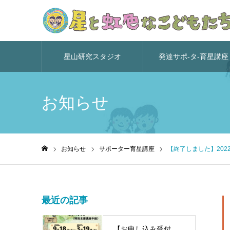
星山研究スタジオ
発達サポ-タ-育星講座
お知らせ
お知らせ
サポーター育星講座
【終了しました】20
ホーム
最近の記事
【お申し込み受付