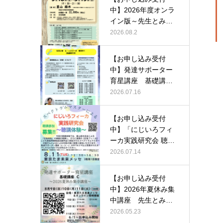
中】2026年度オンラ
イン版～先生とみん
なの本気で…
2026.08.2
【お申し込み受付
中】発達サポーター
育星講座 基礎講座a
bc 第20…
2026.07.16
【お申し込み受付
中】「にじいろフィ
ーカ実践研究会 聴講
体験」
2026.07.14
【お申し込み受付
中】2026年夏休み集
中講座 先生とみん
なの本気で…
2026.05.23